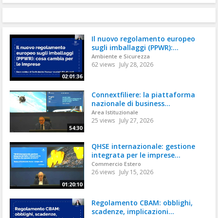
Il nuovo regolamento europeo
sugli imballaggi (PPWR):...
Ambiente e Sicurezza
62 views
July 28, 2026
02:01:36
Connextfiliere: la piattaforma
nazionale di business...
Area Istituzionale
25 views
July 27, 2026
54:30
QHSE internazionale: gestione
integrata per le imprese...
Commercio Estero
26 views
July 15, 2026
01:20:10
Regolamento CBAM: obblighi,
scadenze, implicazioni...