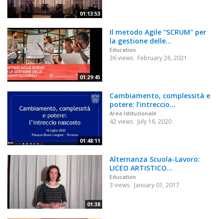
01:13:53
Il metodo Agile "SCRUM" per
la gestione delle...
Education
36 views
February 26, 2021
01:29:45
Cambiamento, complessità e
potere: l’intreccio...
Area Istituzionale
42 views
July 16, 2020
01:48:11
Alternanza Scuola-Lavoro:
LICEO ARTISTICO...
Education
3 views
January 01, 2017
01:38