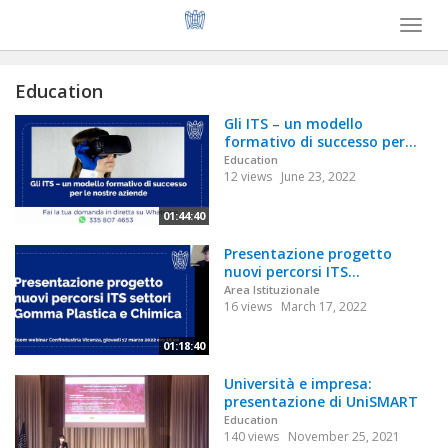
Toggl
naviga
Education
Gli ITS – un modello
formativo di successo per...
Education
12 views
June 23, 2022
01:44:40
Presentazione progetto
nuovi percorsi ITS...
Area Istituzionale
16 views
March 17, 2022
01:18:40
Università e impresa:
presentazione di UniSMART
Education
140 views
November 25, 2021