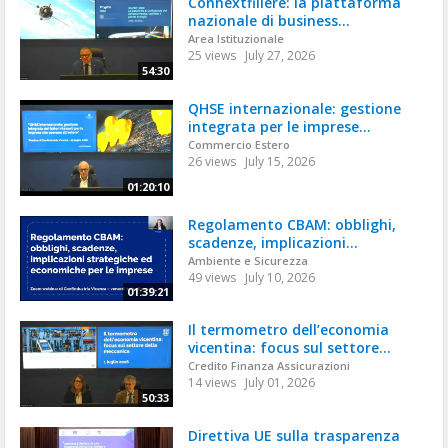
Connextfiliere: la piattaforma
nazionale di business...
Area Istituzionale
25 views
July 27, 2026
54:30
QHSE internazionale: gestione
integrata per le imprese...
Commercio Estero
26 views
July 15, 2026
01:20:10
Regolamento CBAM: obblighi,
scadenze, implicazioni...
Ambiente e Sicurezza
49 views
July 10, 2026
01:39:21
Il termometro dell’economia
vicentina: focus sul settore...
Credito Finanza Assicurazioni
14 views
July 01, 2026
50:33
Direttiva UE sulla trasparenza