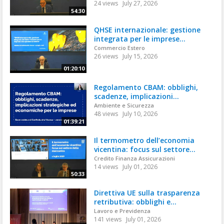
24 views
July 27, 2026
54:30
QHSE internazionale: gestione
integrata per le imprese...
Commercio Estero
26 views
July 15, 2026
01:20:10
Regolamento CBAM: obblighi,
scadenze, implicazioni...
Ambiente e Sicurezza
48 views
July 10, 2026
01:39:21
Il termometro dell’economia
vicentina: focus sul settore...
Credito Finanza Assicurazioni
14 views
July 01, 2026
50:33
Direttiva UE sulla trasparenza
retributiva: obblighi e...
Lavoro e Previdenza
141 views
July 01, 2026