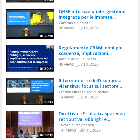
QHSE internazionale: gestione
integrata per le imprese...
Commercio Estero
26 views
July 15, 2026
01:20:10
Regolamento CBAM: obblighi,
scadenze, implicazioni...
Ambiente e Sicurezza
49 views
July 10, 2026
01:39:21
Il termometro dell’economia
vicentina: focus sul settore...
Credito Finanza Assicurazioni
14 views
July 01, 2026
50:33
Direttiva UE sulla trasparenza
retributiva: obblighi e...
Lavoro e Previdenza
141 views
July 01, 2026
02:38:31