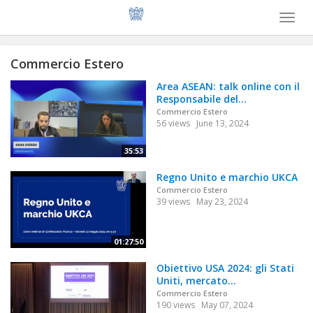
Toggl
naviga
Commercio Estero
Area ASEAN: talk online con il
Responsabile del...
Commercio Estero
56 views
June 13, 2024
35:53
Regno Unito e marchio UKCA
Commercio Estero
39 views
May 23, 2024
01:27:50
Obiettivo USA 2024: gli Stati
Uniti, mercato...
Commercio Estero
190 views
May 07, 2024