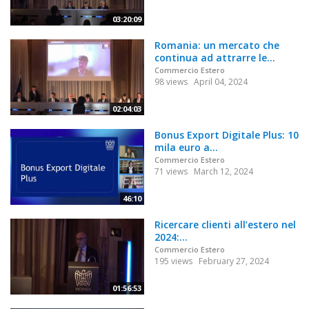
03:20:09
Romania: un mercato che
continua ad attrarre le...
Commercio Estero
98 views
April 04, 2024
02:04:03
Bonus Export Digitale Plus: 10
mila euro a...
Commercio Estero
71 views
March 12, 2024
46:10
Ricercare clienti all’estero nel
2024:...
Commercio Estero
195 views
February 27, 2024
01:56:53