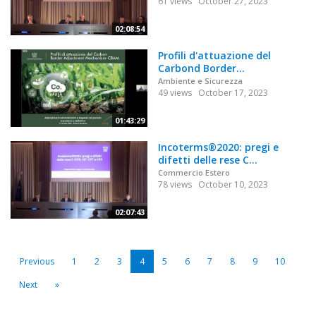
61 views
October 27, 2023
02:08:54
Profili d'attuazione del
Carbond Border...
Ambiente e Sicurezza
49 views
October 17, 2023
01:43:29
Incoterms®2020: pregi e
difetti delle rese C...
Commercio Estero
78 views
October 10, 2023
02:07:43
Previous
1
2
3
4
5
6
7
8
9
10
Next
»