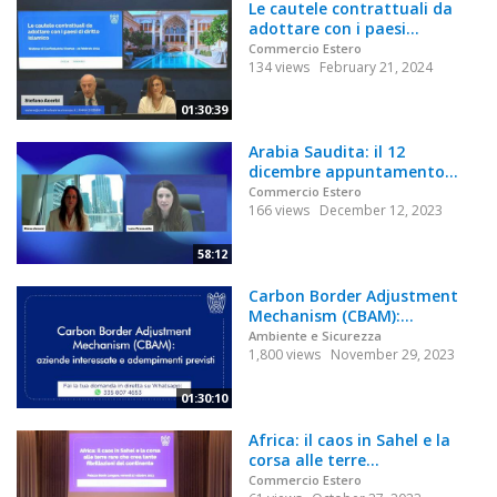
Le cautele contrattuali da
adottare con i paesi...
Commercio Estero
134 views
February 21, 2024
01:30:39
Arabia Saudita: il 12
dicembre appuntamento...
Commercio Estero
166 views
December 12, 2023
58:12
Carbon Border Adjustment
Mechanism (CBAM):...
Ambiente e Sicurezza
1,800 views
November 29, 2023
01:30:10
Africa: il caos in Sahel e la
corsa alle terre...
Commercio Estero