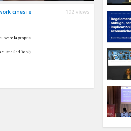
work cinesi e
192 views
omuovere la propria
 e Little Red Book)