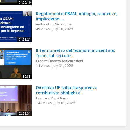
01:20:10
Regolamento CBAM: obblighi, scadenze,
implicazioni...
Ambiente e Sicurezza
49 views
July 10, 2026
01:39:21
Il termometro dell’economia vicentina:
focus sul settore...
Credito Finanza Assicurazioni
14 views
July 01, 2026
50:33
Direttiva UE sulla trasparenza
retributiva: obblighi e...
Lavoro e Previdenza
141 views
July 01, 2026
02:38:31