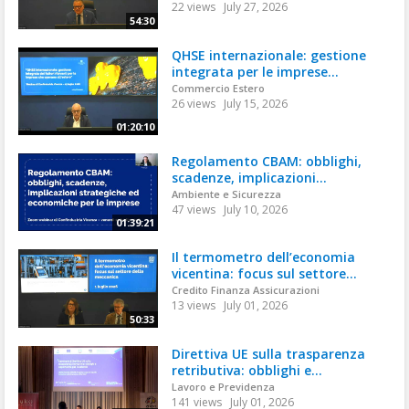
22 views
July 27, 2026
54:30
QHSE internazionale: gestione
integrata per le imprese...
Commercio Estero
26 views
July 15, 2026
01:20:10
Regolamento CBAM: obblighi,
scadenze, implicazioni...
Ambiente e Sicurezza
47 views
July 10, 2026
01:39:21
Il termometro dell’economia
vicentina: focus sul settore...
Credito Finanza Assicurazioni
13 views
July 01, 2026
50:33
Direttiva UE sulla trasparenza
retributiva: obblighi e...
Lavoro e Previdenza
141 views
July 01, 2026