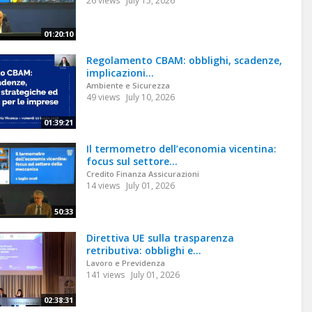
26 views
July 15, 2026
01:20:10
Regolamento CBAM: obblighi, scadenze,
implicazioni...
Ambiente e Sicurezza
49 views
July 10, 2026
01:39:21
Il termometro dell’economia vicentina:
focus sul settore...
Credito Finanza Assicurazioni
14 views
July 01, 2026
50:33
Direttiva UE sulla trasparenza
retributiva: obblighi e...
Lavoro e Previdenza
141 views
July 01, 2026
02:38:31