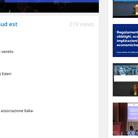
Sud est
219 views
t veneto
 Esteri
 associazione Italia-