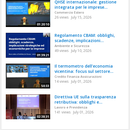
QHSE internazionale: gestione
integrata per le imprese...
Commercio Estero
26 views
July 15, 2026
01:20:10
Regolamento CBAM: obblighi,
scadenze, implicazioni...
Ambiente e Sicurezza
49 views
July 10, 2026
01:39:21
Il termometro dell’economia
vicentina: focus sul settore...
Credito Finanza Assicurazioni
14 views
July 01, 2026
50:33
Direttiva UE sulla trasparenza
retributiva: obblighi e...
Lavoro e Previdenza
141 views
July 01, 2026
02:38:31