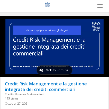
Toggl
naviga
Credit Risk Management e la gestione
integrata dei crediti commerciali
Credito Finanza Assicurazioni
115 views
October 27, 2021