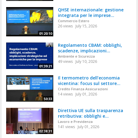
QHSE internazionale: gestione
integrata per le imprese...
Commercio Estero
26 views
July 15, 2026
01:20:10
Regolamento CBAM: obblighi,
scadenze, implicazioni...
Ambiente e Sicurezza
49 views
July 10, 2026
01:39:21
Il termometro dell’economia
vicentina: focus sul settore...
Credito Finanza Assicurazioni
14 views
July 01, 2026
50:33
Direttiva UE sulla trasparenza
retributiva: obblighi e...
Lavoro e Previdenza
141 views
July 01, 2026
02:38:31