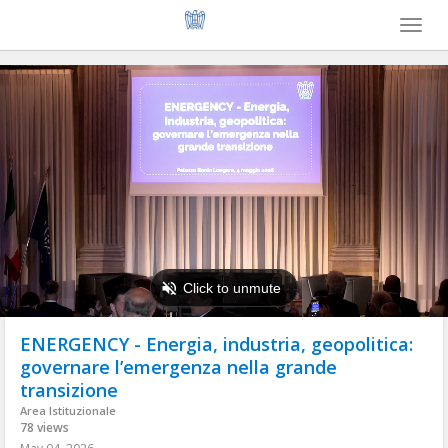
Toggl
naviga
ENERGENCY - Energia, industria, geopolitica:
governare l’emergenza nella grande
transizione
Area Istituzionale
78 views