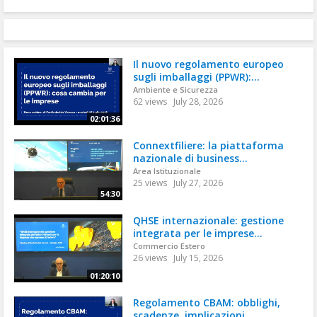
Il nuovo regolamento europeo
sugli imballaggi (PPWR):...
Ambiente e Sicurezza
62 views
July 28, 2026
02:01:36
Connextfiliere: la piattaforma
nazionale di business...
Area Istituzionale
25 views
July 27, 2026
54:30
QHSE internazionale: gestione
integrata per le imprese...
Commercio Estero
26 views
July 15, 2026
01:20:10
Regolamento CBAM: obblighi,
scadenze, implicazioni...