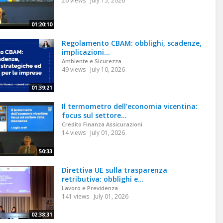
26 views
July 15, 2026
01:20:10
Regolamento CBAM: obblighi, scadenze,
implicazioni...
Ambiente e Sicurezza
49 views
July 10, 2026
01:39:21
Il termometro dell’economia vicentina:
focus sul settore...
Credito Finanza Assicurazioni
14 views
July 01, 2026
50:33
Direttiva UE sulla trasparenza
retributiva: obblighi e...
Lavoro e Previdenza
141 views
July 01, 2026
02:38:31