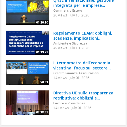
QHSE internazionale: gestione
integrata per le imprese...
Commercio Estero
26 views
July 15, 2026
01:20:10
Regolamento CBAM: obblighi,
scadenze, implicazioni...
Ambiente e Sicurezza
49 views
July 10, 2026
01:39:21
Il termometro dell’economia
vicentina: focus sul settore...
Credito Finanza Assicurazioni
14 views
July 01, 2026
50:33
Direttiva UE sulla trasparenza
retributiva: obblighi e...
Lavoro e Previdenza
141 views
July 01, 2026
02:38:31