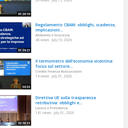
26 views
July 15, 2026
01:20:10
Regolamento CBAM: obblighi, scadenze,
implicazioni...
Ambiente e Sicurezza
48 views
July 10, 2026
01:39:21
Il termometro dell’economia vicentina:
focus sul settore...
Credito Finanza Assicurazioni
14 views
July 01, 2026
50:33
Direttiva UE sulla trasparenza
retributiva: obblighi e...
Lavoro e Previdenza
141 views
July 01, 2026
02:38:31