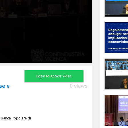
Login to Access Video
se e
0 views
o Banca Popolare di