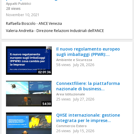
Appalti Pubblici
28 views
November 10, 2021
Raffaella Boscolo - ANCE Venezia
Valeria Andretta - Direzione Relazioni Industriali dell’ANCE
Il nuovo regolamento europeo
sugli imballaggi (PPWR):...
Ambiente e Sicurezza
58 views
July 28, 2026
02:01:36
Connextfiliere: la piattaforma
nazionale di business...
Area Istituzionale
25 views
July 27, 2026
54:30
QHSE internazionale: gestione
integrata per le imprese...
Commercio Estero
26 views
July 15, 2026