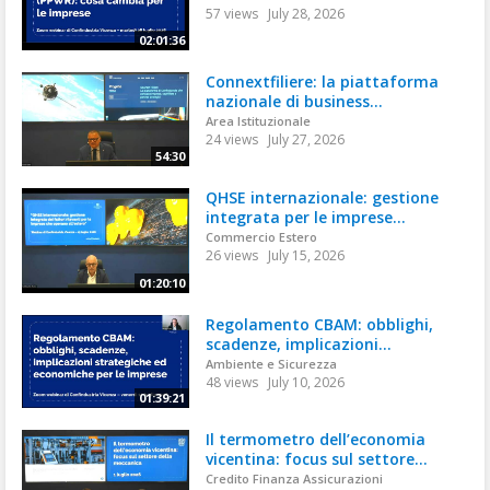
57 views
July 28, 2026
02:01:36
Connextfiliere: la piattaforma
nazionale di business...
Area Istituzionale
24 views
July 27, 2026
54:30
QHSE internazionale: gestione
integrata per le imprese...
Commercio Estero
26 views
July 15, 2026
01:20:10
Regolamento CBAM: obblighi,
scadenze, implicazioni...
Ambiente e Sicurezza
48 views
July 10, 2026
01:39:21
Il termometro dell’economia
vicentina: focus sul settore...
Credito Finanza Assicurazioni