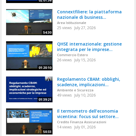
02:01:36
Connextfiliere: la piattaforma
nazionale di business...
Area Istituzionale
25 views
July 27, 2026
54:30
QHSE internazionale: gestione
integrata per le imprese...
Commercio Estero
26 views
July 15, 2026
01:20:10
Regolamento CBAM: obblighi,
scadenze, implicazioni...
Ambiente e Sicurezza
49 views
July 10, 2026
01:39:21
Il termometro dell’economia
vicentina: focus sul settore...
Credito Finanza Assicurazioni
14 views
July 01, 2026
50:33