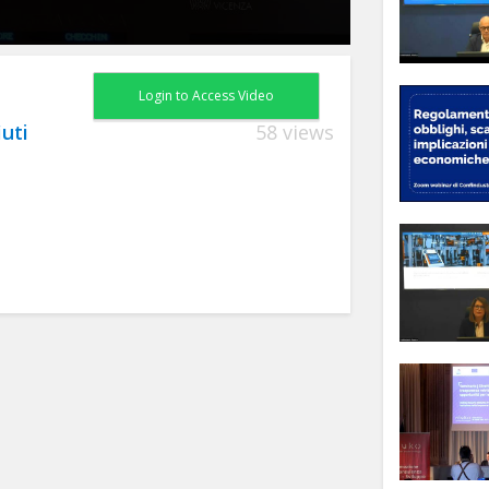
Login to Access Video
iuti
58 views