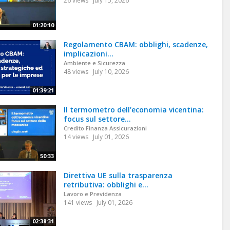
26 views
July 15, 2026
01:20:10
Regolamento CBAM: obblighi, scadenze,
implicazioni...
Ambiente e Sicurezza
48 views
July 10, 2026
01:39:21
Il termometro dell’economia vicentina:
focus sul settore...
Credito Finanza Assicurazioni
14 views
July 01, 2026
50:33
Direttiva UE sulla trasparenza
retributiva: obblighi e...
Lavoro e Previdenza
141 views
July 01, 2026
02:38:31