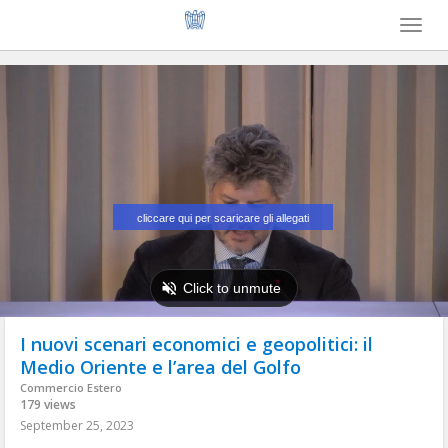
Toggl
naviga
I nuovi scenari economici e geopolitici: il
Medio Oriente e l’area del Golfo
Commercio Estero
179 views
September 25, 2023