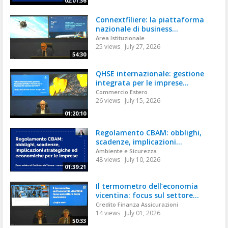
02:01:36
Connextfiliere: la piattaforma
nazionale di business...
Area Istituzionale
25 views
July 27, 2026
54:30
QHSE internazionale: gestione
integrata per le imprese...
Commercio Estero
26 views
July 15, 2026
01:20:10
Regolamento CBAM: obblighi,
scadenze, implicazioni...
Ambiente e Sicurezza
48 views
July 10, 2026
01:39:21
Il termometro dell’economia
vicentina: focus sul settore...
Credito Finanza Assicurazioni
14 views
July 01, 2026
50:33