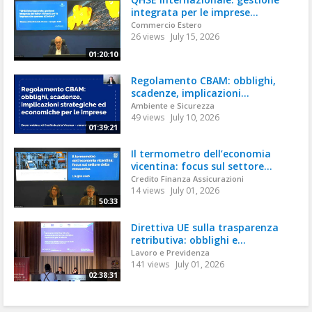
integrata per le imprese...
Commercio Estero
26 views
July 15, 2026
01:20:10
Regolamento CBAM: obblighi,
scadenze, implicazioni...
Ambiente e Sicurezza
49 views
July 10, 2026
01:39:21
Il termometro dell’economia
vicentina: focus sul settore...
Credito Finanza Assicurazioni
14 views
July 01, 2026
50:33
Direttiva UE sulla trasparenza
retributiva: obblighi e...
Lavoro e Previdenza
141 views
July 01, 2026
02:38:31