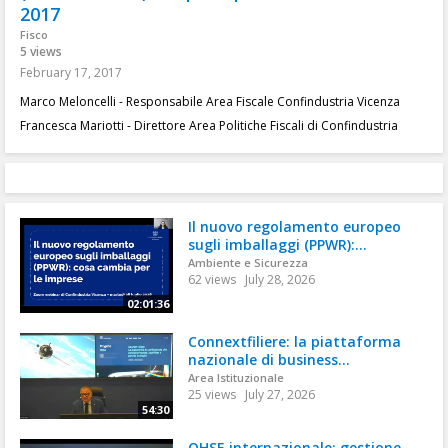
2017
Fisco
5 views
February 17, 2017
Marco Meloncelli - Responsabile Area Fiscale Confindustria Vicenza
Francesca Mariotti - Direttore Area Politiche Fiscali di Confindustria
Il nuovo regolamento europeo
sugli imballaggi (PPWR):...
Ambiente e Sicurezza
62 views
July 28, 2026
02:01:36
Connextfiliere: la piattaforma
nazionale di business...
Area Istituzionale
25 views
July 27, 2026
54:30
QHSE internazionale: gestione