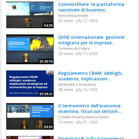
Connextfiliere: la piattaforma
nazionale di business...
Area Istituzionale
25 views
July 27, 2026
54:30
QHSE internazionale: gestione
integrata per le imprese...
Commercio Estero
26 views
July 15, 2026
01:20:10
Regolamento CBAM: obblighi,
scadenze, implicazioni...
Ambiente e Sicurezza
48 views
July 10, 2026
01:39:21
Il termometro dell’economia
vicentina: focus sul settore...
Credito Finanza Assicurazioni
14 views
July 01, 2026
50:33
Direttiva UE sulla trasparenza