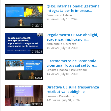
QHSE internazionale: gestione
integrata per le imprese...
Commercio Estero
26 views
July 15, 2026
01:20:10
Regolamento CBAM: obblighi,
scadenze, implicazioni...
Ambiente e Sicurezza
49 views
July 10, 2026
01:39:21
Il termometro dell’economia
vicentina: focus sul settore...
Credito Finanza Assicurazioni
14 views
July 01, 2026
50:33
Direttiva UE sulla trasparenza
retributiva: obblighi e...
Lavoro e Previdenza
141 views
July 01, 2026
02:38:31