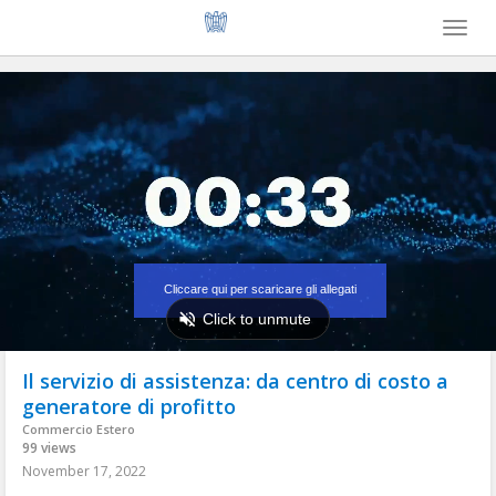
Toggl
naviga
Il servizio di assistenza: da centro di costo a
generatore di profitto
Commercio Estero
99 views
November 17, 2022