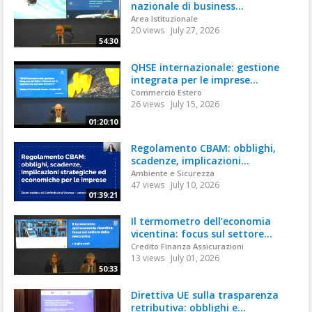
nazionale di business...
Area Istituzionale
20 views
July 27, 2026
54:30
QHSE internazionale: gestione
integrata per le imprese...
Commercio Estero
26 views
July 15, 2026
01:20:10
Regolamento CBAM: obblighi,
scadenze, implicazioni...
Ambiente e Sicurezza
47 views
July 10, 2026
01:39:21
Il termometro dell’economia
vicentina: focus sul settore...
Credito Finanza Assicurazioni
13 views
July 01, 2026
50:33
Direttiva UE sulla trasparenza
retributiva: obblighi e...