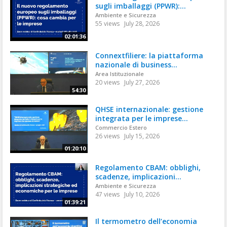
sugli imballaggi (PPWR):...
Ambiente e Sicurezza
55 views
July 28, 2026
02:01:36
Connextfiliere: la piattaforma
nazionale di business...
Area Istituzionale
20 views
July 27, 2026
54:30
QHSE internazionale: gestione
integrata per le imprese...
Commercio Estero
26 views
July 15, 2026
01:20:10
Regolamento CBAM: obblighi,
scadenze, implicazioni...
Ambiente e Sicurezza
47 views
July 10, 2026
01:39:21
Il termometro dell’economia