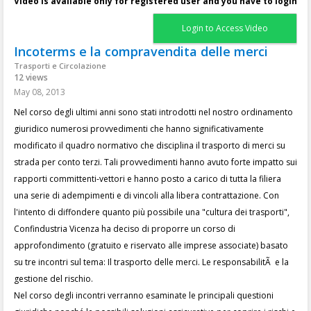
Video is available only for registered user and you have to login
Login to Access Video
Incoterms e la compravendita delle merci
Trasporti e Circolazione
12 views
May 08, 2013
Nel corso degli ultimi anni sono stati introdotti nel nostro ordinamento
giuridico numerosi provvedimenti che hanno significativamente
modificato il quadro normativo che disciplina il trasporto di merci su
strada per conto terzi. Tali provvedimenti hanno avuto forte impatto sui
rapporti committenti-vettori e hanno posto a carico di tutta la filiera
una serie di adempimenti e di vincoli alla libera contrattazione. Con
l'intento di diffondere quanto più possibile una "cultura dei trasporti",
Confindustria Vicenza ha deciso di proporre un corso di
approfondimento (gratuito e riservato alle imprese associate) basato
su tre incontri sul tema: Il trasporto delle merci. Le responsabilitÃ e la
gestione del rischio.
Nel corso degli incontri verranno esaminate le principali questioni