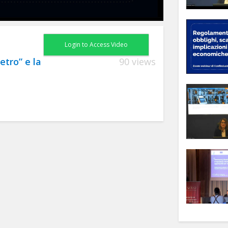
Login to Access Video
etro” e la
90 views