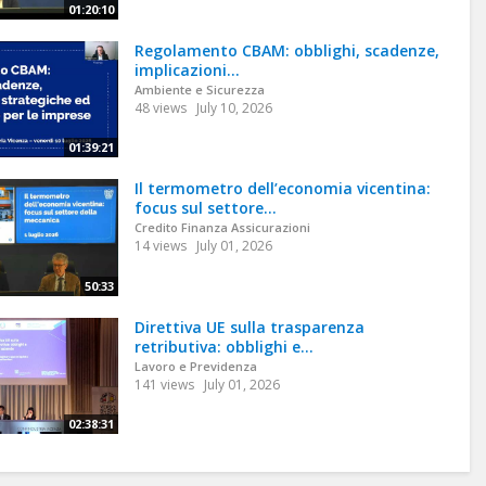
01:20:10
Regolamento CBAM: obblighi, scadenze,
implicazioni...
Ambiente e Sicurezza
48 views
July 10, 2026
01:39:21
Il termometro dell’economia vicentina:
focus sul settore...
Credito Finanza Assicurazioni
14 views
July 01, 2026
50:33
Direttiva UE sulla trasparenza
retributiva: obblighi e...
Lavoro e Previdenza
141 views
July 01, 2026
02:38:31