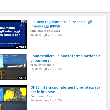
Il nuovo regolamento europeo sugli
imballaggi (PPWR):...
Ambiente e Sicurezza
58 views
July 28, 2026
02:01:36
Connextfiliere: la piattaforma nazionale
di business...
Area Istituzionale
25 views
July 27, 2026
54:30
QHSE internazionale: gestione integrata
per le imprese...
Commercio Estero
26 views
July 15, 2026