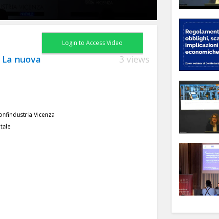
Login to Access Video
- La nuova
3 views
Confindustria Vicenza
tale