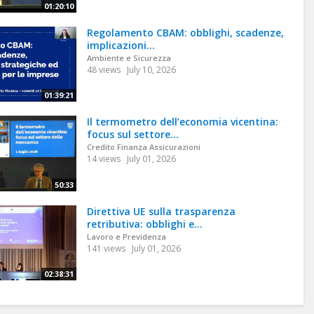
01:20:10
Regolamento CBAM: obblighi, scadenze,
implicazioni...
Ambiente e Sicurezza
48 views
July 10, 2026
01:39:21
Il termometro dell’economia vicentina:
focus sul settore...
Credito Finanza Assicurazioni
14 views
July 01, 2026
50:33
Direttiva UE sulla trasparenza
retributiva: obblighi e...
Lavoro e Previdenza
141 views
July 01, 2026
02:38:31