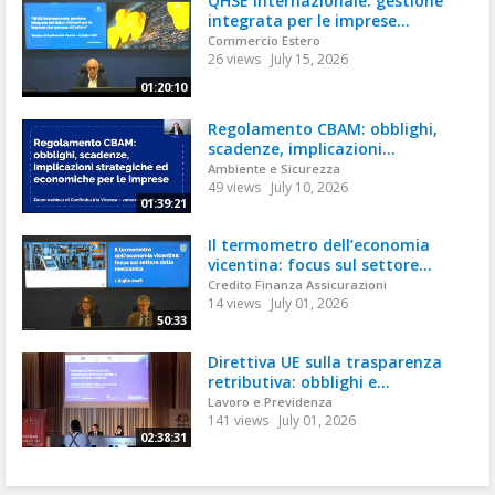
QHSE internazionale: gestione
integrata per le imprese...
Commercio Estero
26 views
July 15, 2026
01:20:10
Regolamento CBAM: obblighi,
scadenze, implicazioni...
Ambiente e Sicurezza
49 views
July 10, 2026
01:39:21
Il termometro dell’economia
vicentina: focus sul settore...
Credito Finanza Assicurazioni
14 views
July 01, 2026
50:33
Direttiva UE sulla trasparenza
retributiva: obblighi e...
Lavoro e Previdenza
141 views
July 01, 2026
02:38:31