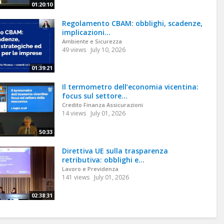
01:20:10
Regolamento CBAM: obblighi, scadenze,
implicazioni...
Ambiente e Sicurezza
49 views
July 10, 2026
01:39:21
Il termometro dell’economia vicentina:
focus sul settore...
Credito Finanza Assicurazioni
14 views
July 01, 2026
50:33
Direttiva UE sulla trasparenza
retributiva: obblighi e...
Lavoro e Previdenza
141 views
July 01, 2026
02:38:31