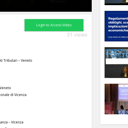
Login to Access Video
31 views
i Tributari – Veneto
 Veneto
onale di Vicenza
nanza – Vicenza