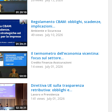
26 views
July 15, 2026
01:20:10
Regolamento CBAM: obblighi, scadenze,
implicazioni...
Ambiente e Sicurezza
49 views
July 10, 2026
01:39:21
Il termometro dell’economia vicentina:
focus sul settore...
Credito Finanza Assicurazioni
14 views
July 01, 2026
50:33
Direttiva UE sulla trasparenza
retributiva: obblighi e...
Lavoro e Previdenza
141 views
July 01, 2026
02:38:31