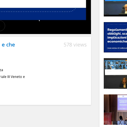
 e che
578 views
za
ale III Veneto e