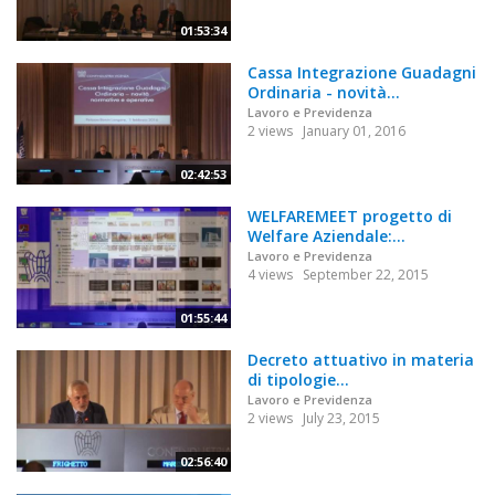
01:53:34
Cassa Integrazione Guadagni
Ordinaria - novità...
Lavoro e Previdenza
2 views
January 01, 2016
02:42:53
WELFAREMEET progetto di
Welfare Aziendale:...
Lavoro e Previdenza
4 views
September 22, 2015
01:55:44
Decreto attuativo in materia
di tipologie...
Lavoro e Previdenza
2 views
July 23, 2015
02:56:40