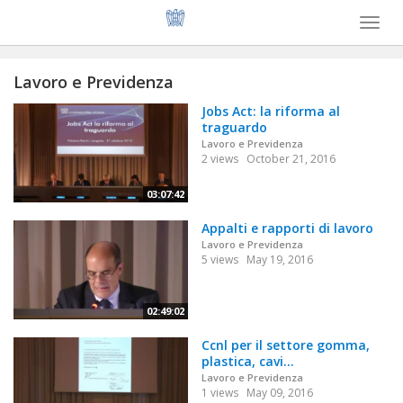
Toggl
naviga
Lavoro e Previdenza
Jobs Act: la riforma al
traguardo
Lavoro e Previdenza
2 views
October 21, 2016
03:07:42
Appalti e rapporti di lavoro
Lavoro e Previdenza
5 views
May 19, 2016
02:49:02
Ccnl per il settore gomma,
plastica, cavi...
Lavoro e Previdenza
1 views
May 09, 2016