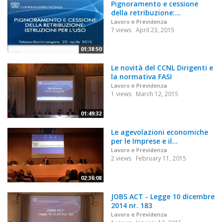
Pignoramento e cessione
della retribuzione:...
Lavoro e Previdenza
7 views
April 23, 2015
01:38:50
Le novità del CCNL Dirigenti e
la normativa FASI
Lavoro e Previdenza
1 views
March 12, 2015
01:49:32
Le agevolazioni economiche
per le Imprese e il...
Lavoro e Previdenza
2 views
February 11, 2015
02:36:08
JOBS ACT - Legge 10 dicembre
2014 nr. 183
Lavoro e Previdenza