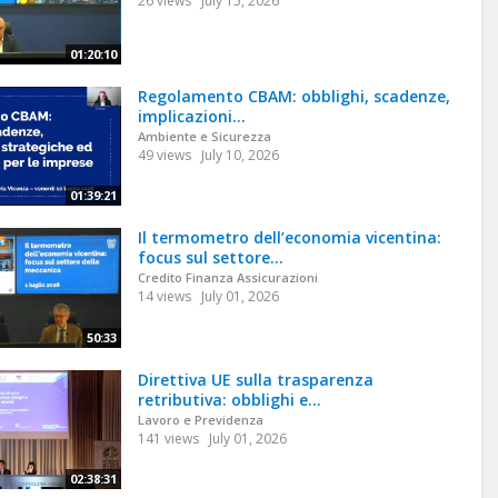
26 views
July 15, 2026
01:20:10
Regolamento CBAM: obblighi, scadenze,
implicazioni...
Ambiente e Sicurezza
49 views
July 10, 2026
01:39:21
Il termometro dell’economia vicentina:
focus sul settore...
Credito Finanza Assicurazioni
14 views
July 01, 2026
50:33
Direttiva UE sulla trasparenza
retributiva: obblighi e...
Lavoro e Previdenza
141 views
July 01, 2026
02:38:31