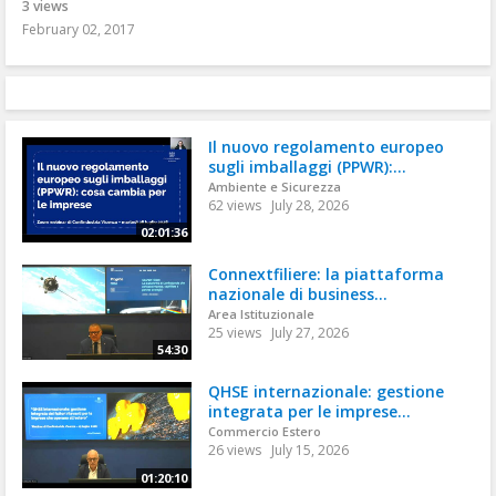
3 views
February 02, 2017
Il nuovo regolamento europeo
sugli imballaggi (PPWR):...
Ambiente e Sicurezza
62 views
July 28, 2026
02:01:36
Connextfiliere: la piattaforma
nazionale di business...
Area Istituzionale
25 views
July 27, 2026
54:30
QHSE internazionale: gestione
integrata per le imprese...
Commercio Estero
26 views
July 15, 2026
01:20:10