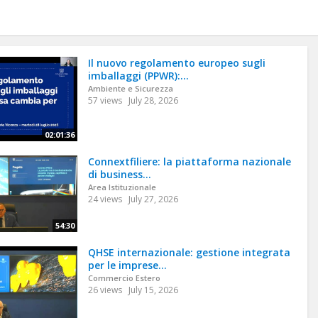
Il nuovo regolamento europeo sugli
imballaggi (PPWR):...
Ambiente e Sicurezza
57 views
July 28, 2026
02:01:36
Connextfiliere: la piattaforma nazionale
di business...
Area Istituzionale
24 views
July 27, 2026
54:30
QHSE internazionale: gestione integrata
per le imprese...
Commercio Estero
26 views
July 15, 2026