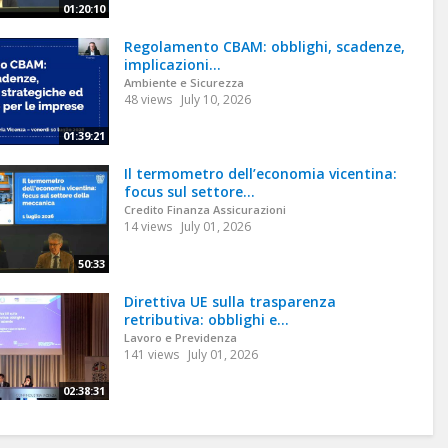
01:20:10
Regolamento CBAM: obblighi, scadenze,
implicazioni...
Ambiente e Sicurezza
48 views
July 10, 2026
01:39:21
Il termometro dell’economia vicentina:
focus sul settore...
Credito Finanza Assicurazioni
14 views
July 01, 2026
50:33
Direttiva UE sulla trasparenza
retributiva: obblighi e...
Lavoro e Previdenza
141 views
July 01, 2026
02:38:31