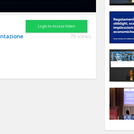
Login to Access Video
entazione
76 views