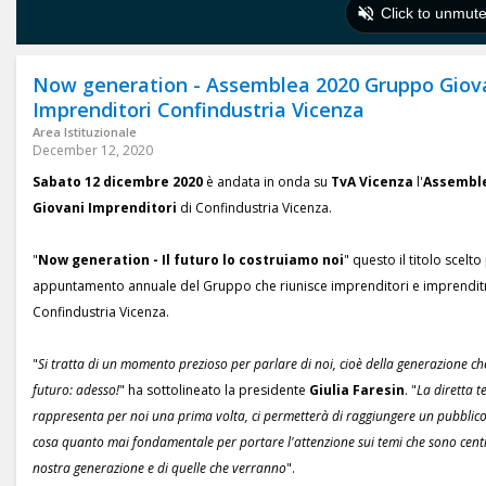
Now generation - Assemblea 2020 Gruppo Giov
Imprenditori Confindustria Vicenza
Area Istituzionale
December 12, 2020
Sabato 12 dicembre 2020
è andata in onda su
TvA Vicenza
l'
Assemble
Giovani Imprenditori
di Confindustria Vicenza.
"
Now generation - Il futuro lo costruiamo noi
" questo il titolo scelt
appuntamento annuale del Gruppo che riunisce imprenditori e imprenditr
Confindustria Vicenza.
"
Si tratta di un momento prezioso per parlare di noi, cioè della generazione che
futuro: adesso!
" ha sottolineato la presidente
Giulia Faresin
. "
La diretta te
rappresenta per noi una prima volta, ci permetterà di raggiungere un pubblico
cosa quanto mai fondamentale per portare l'attenzione sui temi che sono centra
nostra generazione e di quelle che verranno
".