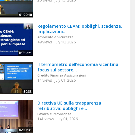
26 views
July 15, 2026
01:20:10
Regolamento CBAM: obblighi, scadenze,
implicazioni...
Ambiente e Sicurezza
49 views
July 10, 2026
01:39:21
Il termometro dell’economia vicentina:
focus sul settore...
Credito Finanza Assicurazioni
14 views
July 01, 2026
50:33
Direttiva UE sulla trasparenza
retributiva: obblighi e...
Lavoro e Previdenza
141 views
July 01, 2026
02:38:31