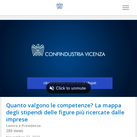
Toggl
naviga
Quanto valgono le competenze? La mappa
degli stipendi delle figure più ricercate dalle
imprese
Lavoro e Previdenza
280 views