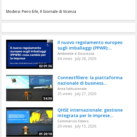
Modera: Piero Erle, Il Giornale di Vicenza
Il nuovo regolamento europeo
sugli imballaggi (PPWR):...
Ambiente e Sicurezza
64 views
July 28, 2026
02:01:36
Connextfiliere: la piattaforma
nazionale di business...
Area Istituzionale
25 views
July 27, 2026
54:30
QHSE internazionale: gestione
integrata per le imprese...
Commercio Estero
26 views
July 15, 2026
01:20:10