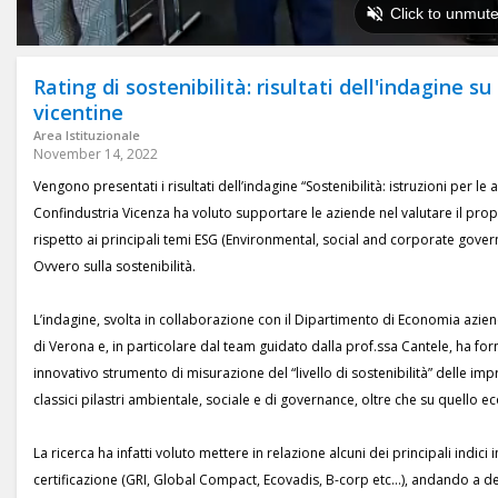
Rating di sostenibilità: risultati dell'indagine s
vicentine
Area Istituzionale
November 14, 2022
Vengono presentati i risultati dell’indagine “Sostenibilità: istruzioni per le
Confindustria Vicenza ha voluto supportare le aziende nel valutare il pr
rispetto ai principali temi ESG (Environmental, social and corporate gover
Ovvero sulla sostenibilità.
L’indagine, svolta in collaborazione con il Dipartimento di Economia azien
di Verona e, in particolare dal team guidato dalla prof.ssa Cantele, ha forni
innovativo strumento di misurazione del “livello di sostenibilità” delle impr
classici pilastri ambientale, sociale e di governance, oltre che su quello 
La ricerca ha infatti voluto mettere in relazione alcuni dei principali indici 
certificazione (GRI, Global Compact, Ecovadis, B-corp etc…), andando a de