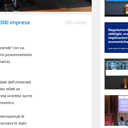
u 300 imprese
186 views
 aziende” con cui
oprio posizionamento
nance).
dale dell'Università
to infatti un
ese vicentine sui tre
economico.
internazionali di
scrivere lo stato