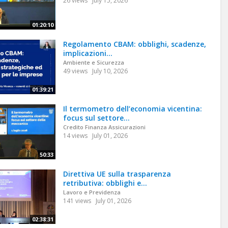
26 views
July 15, 2026
01:20:10
Regolamento CBAM: obblighi, scadenze,
implicazioni...
Ambiente e Sicurezza
49 views
July 10, 2026
01:39:21
Il termometro dell’economia vicentina:
focus sul settore...
Credito Finanza Assicurazioni
14 views
July 01, 2026
50:33
Direttiva UE sulla trasparenza
retributiva: obblighi e...
Lavoro e Previdenza
141 views
July 01, 2026
02:38:31