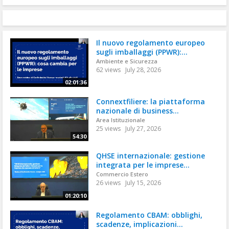
Il nuovo regolamento europeo
sugli imballaggi (PPWR):...
Ambiente e Sicurezza
62 views
July 28, 2026
02:01:36
Connextfiliere: la piattaforma
nazionale di business...
Area Istituzionale
25 views
July 27, 2026
54:30
QHSE internazionale: gestione
integrata per le imprese...
Commercio Estero
26 views
July 15, 2026
01:20:10
Regolamento CBAM: obblighi,
scadenze, implicazioni...