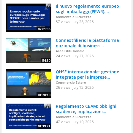
Il nuovo regolamento europeo
sugli imballaggi (PPWR):...
Ambiente e Sicurezza
57 views
July 28, 2026
02:01:36
Connextfiliere: la piattaforma
nazionale di business...
Area Istituzionale
24 views
July 27, 2026
54:30
QHSE internazionale: gestione
integrata per le imprese...
Commercio Estero
26 views
July 15, 2026
01:20:10
Regolamento CBAM: obblighi,
scadenze, implicazioni...
Ambiente e Sicurezza
47 views
July 10, 2026
01:39:21