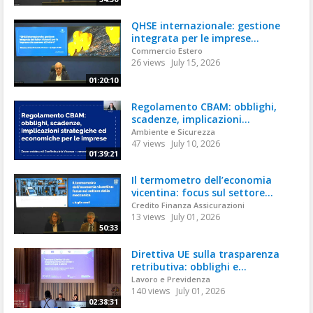
QHSE internazionale: gestione
integrata per le imprese...
Commercio Estero
26 views
July 15, 2026
01:20:10
Regolamento CBAM: obblighi,
scadenze, implicazioni...
Ambiente e Sicurezza
47 views
July 10, 2026
01:39:21
Il termometro dell’economia
vicentina: focus sul settore...
Credito Finanza Assicurazioni
13 views
July 01, 2026
50:33
Direttiva UE sulla trasparenza
retributiva: obblighi e...
Lavoro e Previdenza
140 views
July 01, 2026
02:38:31