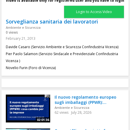
Video is available only for registered user and you have to login
Login to Access Video
Sorveglianza sanitaria dei lavoratori
Ambiente e Sicurezza
0 views
February 21, 2013
Davide Casaro (Servizio Ambiente e Sicurezza Confindustria Vicenza)
Pier Paolo Salamon (Servizio Sindacale e Previdenziale Confindustria
Vicenza )
Novelio Furin (Foro di Vicenza)
Il nuovo regolamento europeo
sugli imballaggi (PPWR):...
Ambiente e Sicurezza
62 views
July 28, 2026
02:01:36