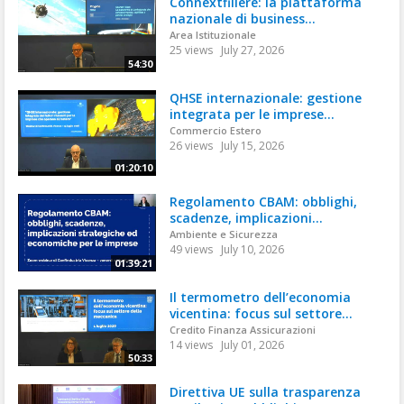
Connextfiliere: la piattaforma
nazionale di business...
Area Istituzionale
25 views
July 27, 2026
54:30
QHSE internazionale: gestione
integrata per le imprese...
Commercio Estero
26 views
July 15, 2026
01:20:10
Regolamento CBAM: obblighi,
scadenze, implicazioni...
Ambiente e Sicurezza
49 views
July 10, 2026
01:39:21
Il termometro dell’economia
vicentina: focus sul settore...
Credito Finanza Assicurazioni
14 views
July 01, 2026
50:33
Direttiva UE sulla trasparenza