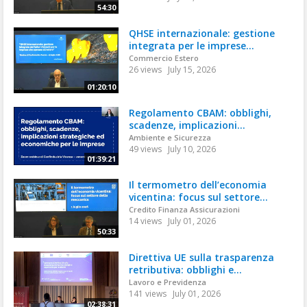
54:30
QHSE internazionale: gestione
integrata per le imprese...
Commercio Estero
26 views
July 15, 2026
01:20:10
Regolamento CBAM: obblighi,
scadenze, implicazioni...
Ambiente e Sicurezza
49 views
July 10, 2026
01:39:21
Il termometro dell’economia
vicentina: focus sul settore...
Credito Finanza Assicurazioni
14 views
July 01, 2026
50:33
Direttiva UE sulla trasparenza
retributiva: obblighi e...
Lavoro e Previdenza
141 views
July 01, 2026
02:38:31