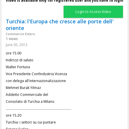
Video is available only for registered user and you have to login
Login to Access Video
Turchia: l'Europa che cresce alle porte dell'
oriente
Commercio Estero
1 views
June 05, 2013
ore 15.00
Indirizzi di saluto
Walter Fortuna
Vice Presidente Confindustria Vicenza
con delega all'internazionalizzazione
Mehmet Burak Yilmaz
Addetto Commerciale del
Consolato di Turchia a Milano
............................................................................
ore 15.20
Turchia: i settori su cui puntare