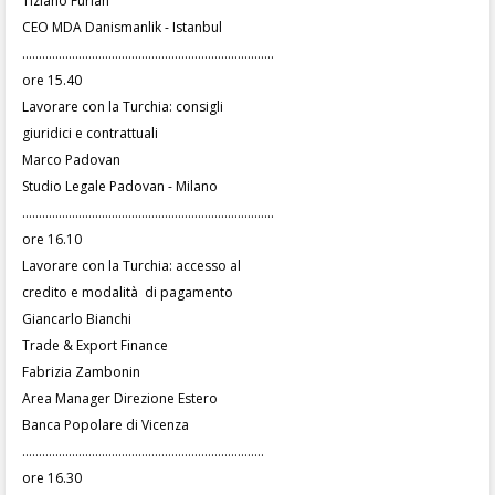
Tiziano Furlan
CEO MDA Danismanlik - Istanbul
............................................................................
ore 15.40
Lavorare con la Turchia: consigli
giuridici e contrattuali
Marco Padovan
Studio Legale Padovan - Milano
............................................................................
ore 16.10
Lavorare con la Turchia: accesso al
credito e modalità di pagamento
Giancarlo Bianchi
Trade & Export Finance
Fabrizia Zambonin
Area Manager Direzione Estero
Banca Popolare di Vicenza
.........................................................................
ore 16.30