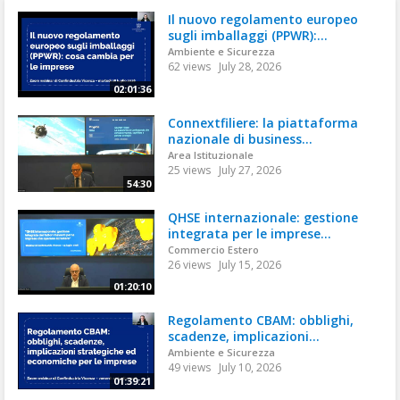
Il nuovo regolamento europeo
sugli imballaggi (PPWR):...
Ambiente e Sicurezza
62 views
July 28, 2026
02:01:36
Connextfiliere: la piattaforma
nazionale di business...
Area Istituzionale
25 views
July 27, 2026
54:30
QHSE internazionale: gestione
integrata per le imprese...
Commercio Estero
26 views
July 15, 2026
01:20:10
Regolamento CBAM: obblighi,
scadenze, implicazioni...
Ambiente e Sicurezza
49 views
July 10, 2026
01:39:21