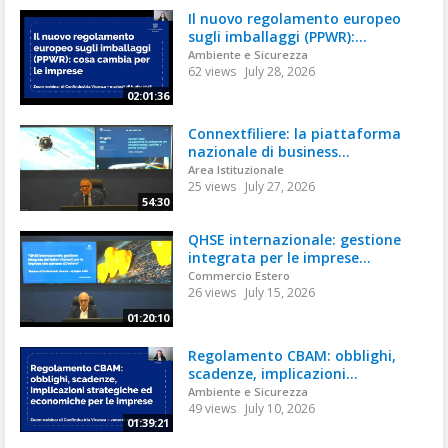
Il nuovo regolamento europeo
sugli imballaggi (PPWR):...
Ambiente e Sicurezza
62 views
July 28, 2026
02:01:36
Connextfiliere: la piattaforma
nazionale di business...
Area Istituzionale
25 views
July 27, 2026
54:30
QHSE internazionale: gestione
integrata per le imprese...
Commercio Estero
26 views
July 15, 2026
01:20:10
Regolamento CBAM: obblighi,
scadenze, implicazioni...
Ambiente e Sicurezza
49 views
July 10, 2026
01:39:21