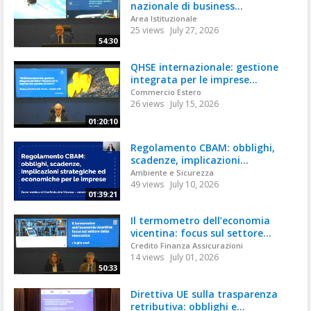
nazionale di business...
Area Istituzionale
25 views
July 27, 2026
54:30
QHSE internazionale: gestione
integrata per le imprese...
Commercio Estero
26 views
July 15, 2026
01:20:10
Regolamento CBAM: obblighi,
scadenze, implicazioni...
Ambiente e Sicurezza
49 views
July 10, 2026
01:39:21
Il termometro dell’economia
vicentina: focus sul settore...
Credito Finanza Assicurazioni
14 views
July 01, 2026
50:33
Direttiva UE sulla trasparenza
retributiva: obblighi e...