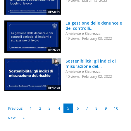
49 views
March 15, 2022
01:58:39
La gestione delle denunce e
dei controlli...
Ambiente e Sicurezza
49 views
February 03, 2022
03:26:21
Sostenibilità: gli indici di
misurazione del...
Ambiente e Sicurezza
40 views
February 02, 2022
01:12:28
Previous
1
2
3
4
5
6
7
8
9
10
Next
»