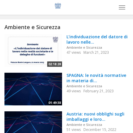
Toggl
naviga
Ambiente e Sicurezza
L’individuazione del datore di
lavoro nelle...
Ambiente e Sicurezza
47 views
March 21, 2023
02:18:28
SPAGNA: le novità normative
in materia di...
Ambiente e Sicurezza
49 views
February 21, 2023
01:49:38
Austria: nuovi obblighi sugli
imballaggi e loro...
Ambiente e Sicurezza
51 views
December 15, 2022