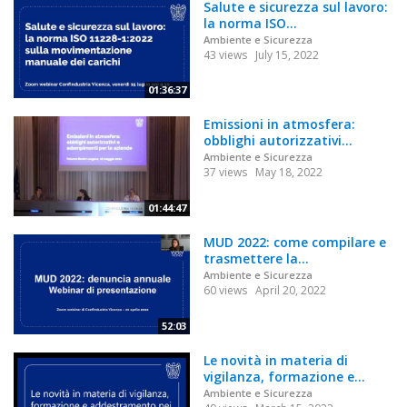
Salute e sicurezza sul lavoro:
la norma ISO...
Ambiente e Sicurezza
43 views
July 15, 2022
01:36:37
Emissioni in atmosfera:
obblighi autorizzativi...
Ambiente e Sicurezza
37 views
May 18, 2022
01:44:47
MUD 2022: come compilare e
trasmettere la...
Ambiente e Sicurezza
60 views
April 20, 2022
52:03
Le novità in materia di
vigilanza, formazione e...
Ambiente e Sicurezza