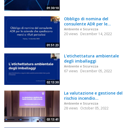
01:30:10
Obbligo di nomina del
consulente ADR per le...
Ambiente e Sicurezza
20 views
December 14, 2022
01:51:23
L'etichettatura ambientale
degli imballaggi
Ambiente e Sicurezza
67 views
December 05, 2022
02:13:30
La valutazione e gestione del
rischio incendio...
Ambiente e Sicurezza
28 views
October 05, 2022
03:13:41