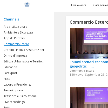
Live events
Categorie
Channels
Commercio Ester
Area Istituzionale
Ambiente e Sicurezza
Appalti Pubblici
Commercio Estero
Credito Finanza Assicurazioni
Diritto d'impresa
Edilizia Urbanistica e Territo...
I nuovi scenari econom
geopolitici: il...
Education
Commercio Estero
Farexport
180 views
September 25, 2
Fisco
Lavoro e Previdenza
Tecnoimpresa
Trasporti e Circolazione
Live recordings
Tutti