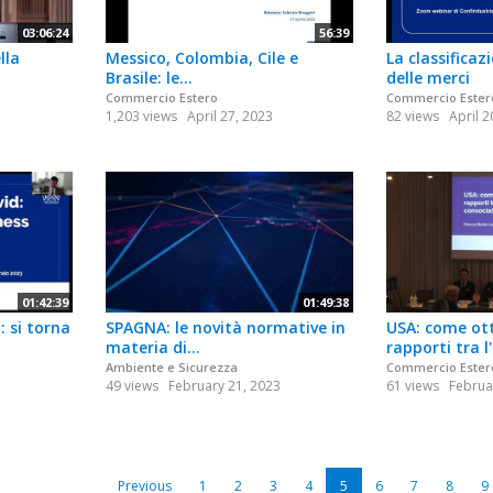
03:06:24
56:39
lla
Messico, Colombia, Cile e
La classifica
Brasile: le...
delle merci
Commercio Estero
Commercio Ester
1,203 views
April 27, 2023
82 views
April 2
01:42:39
01:49:38
: si torna
SPAGNA: le novità normative in
USA: come ott
materia di...
rapporti tra l'I
Ambiente e Sicurezza
Commercio Ester
49 views
February 21, 2023
61 views
Februa
Previous
1
2
3
4
5
6
7
8
9