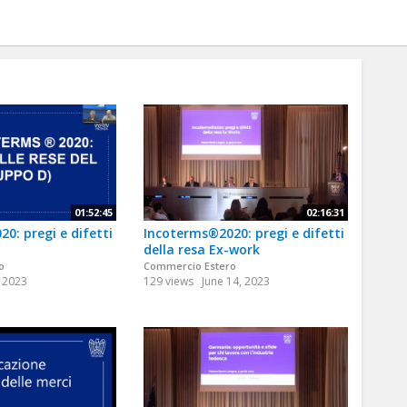
01:52:45
02:16:31
0: pregi e difetti
Incoterms®2020: pregi e difetti
della resa Ex-work
o
Commercio Estero
, 2023
129 views
June 14, 2023