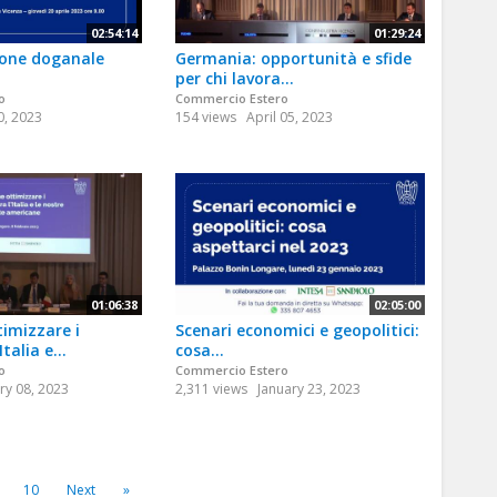
02:54:14
01:29:24
zione doganale
Germania: opportunità e sfide
per chi lavora...
o
Commercio Estero
0, 2023
154 views
April 05, 2023
01:06:38
02:05:00
imizzare i
Scenari economici e geopolitici:
talia e...
cosa...
o
Commercio Estero
ry 08, 2023
2,311 views
January 23, 2023
10
Next
»