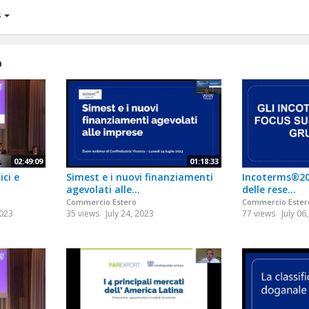
s
o
02:49:09
01:18:33
ici e
Simest e i nuovi finanziamenti
Incoterms®202
agevolati alle...
delle rese...
Commercio Estero
Commercio Ester
023
35 views
July 24, 2023
77 views
July 06