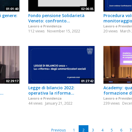
01:01:40
02:06:05
i genere:
Fondo pensione Solidarietà
Procedura vol
Veneto: confronto...
monitoraggio.
Lavoro e Previdenza
Lavoro e Previde
112 views
November 15, 2022
20 views
March 
02:29:17
01:27:42
Legge di bilancio 2022:
Academy: qua
..
operativa la riforma...
formazione di
Lavoro e Previdenza
Lavoro e Previde
44 views
January 21, 2022
239 views
Decem
Previous
1
2
3
4
5
6
7