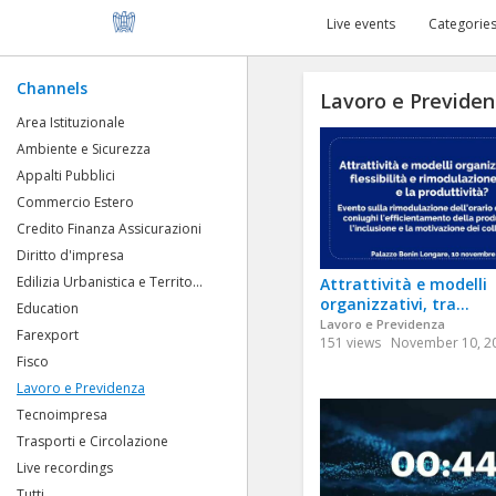
Live events
Categorie
Channels
Lavoro e Previde
Area Istituzionale
Ambiente e Sicurezza
Appalti Pubblici
Commercio Estero
Credito Finanza Assicurazioni
Diritto d'impresa
Edilizia Urbanistica e Territo...
Attrattività e modelli
organizzativi, tra...
Education
Lavoro e Previdenza
Farexport
151 views
November 10, 2
Fisco
Lavoro e Previdenza
Tecnoimpresa
Trasporti e Circolazione
Live recordings
Tutti