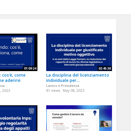
01:09:24
02:45:38
 cos'è, come
La disciplina del licenziamento
e aderirvi
individuale per...
nza
Lavoro e Previdenza
7, 2023
81 views
May 08, 2023