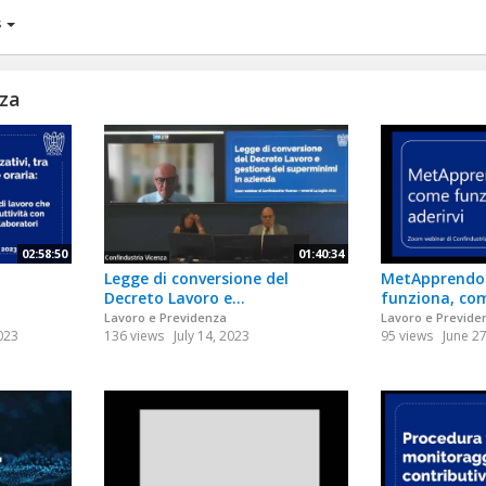
s
nza
02:58:50
01:40:34
Legge di conversione del
MetApprendo:
Decreto Lavoro e...
funziona, com
Lavoro e Previdenza
Lavoro e Previde
023
136 views
July 14, 2023
95 views
June 2