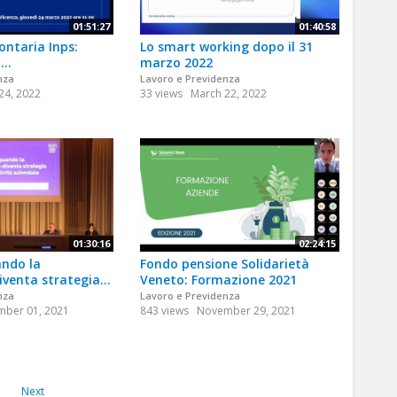
01:51:27
01:40:58
ontaria Inps:
Lo smart working dopo il 31
..
marzo 2022
nza
Lavoro e Previdenza
24, 2022
33 views
March 22, 2022
01:30:16
02:24:15
ndo la
Fondo pensione Solidarietà
venta strategia...
Veneto: Formazione 2021
nza
Lavoro e Previdenza
ber 01, 2021
843 views
November 29, 2021
Next